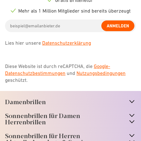
Check
icon
Mehr als 1 Million Mitglieder sind bereits überzeugt
Check
icon
Email
ANMELDEN
address
Lies hier unsere
Datenschutzerklärung
Diese Website ist durch reCAPTCHA, die
Google-
Datenschutzbestimmungen
und
Nutzungsbedingungen
geschützt.
Damenbrillen
n
A
r
r
o
w
i
c
o
Sonnenbrillen für Damen
n
A
r
r
o
w
i
c
o
Herrenbrillen
Sonnenbrillen für Herren