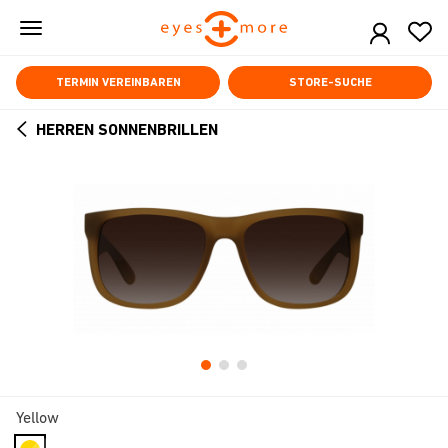
Skip
to
main
content
TERMIN VEREINBAREN
STORE-SUCHE
HERREN SONNENBRILLEN
ARROW
BACK
Yellow