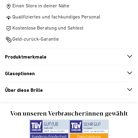
Einen Store in deiner Nähe
Qualifiziertes und fachkundiges Personal
Kostenlose Beratung und Sehtest
Geld-zurück-Garantie
Produktmerkmale
n
A
r
r
o
w
i
c
o
Glasoptionen
n
A
r
r
o
w
i
c
o
Über diese Brille
n
A
r
r
o
w
i
c
o
Von unseren Verbraucher:innen gewählt