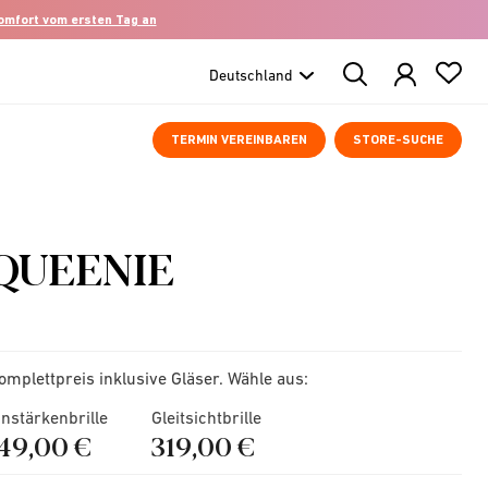
komfort vom ersten Tag an
Search
Products
TERMIN VEREINBAREN
STORE-SUCHE
QUEENIE
omplettpreis inklusive Gläser. Wähle aus:
instärkenbrille
Gleitsichtbrille
149,00 €
319,00 €