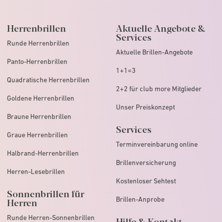
Herrenbrillen
Aktuelle Angebote &
Services
Runde Herrenbrillen
Aktuelle Brillen-Angebote
Panto-Herrenbrillen
1+1=3
Quadratische Herrenbrillen
2+2 für club more Mitglieder
Goldene Herrenbrillen
Unser Preiskonzept
Braune Herrenbrillen
Services
Graue Herrenbrillen
Terminvereinbarung online
Halbrand-Herrenbrillen
Brillenversicherung
Herren-Lesebrillen
Kostenloser Sehtest
Sonnenbrillen für
Brillen-Anprobe
Herren
Runde Herren-Sonnenbrillen
Hilfe & Kontakt