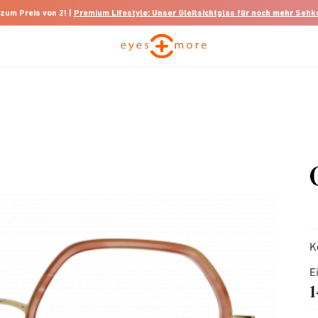
 zum Preis von 2! |
Premium Lifestyle: Unser Gleitsichtglas für noch mehr Seh
K
E