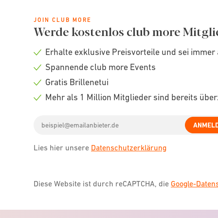
JOIN CLUB MORE
Werde kostenlos club more Mitgli
Erhalte exklusive Preisvorteile und sei immer 
Check
Spannende club more Events
icon
Check
Gratis Brillenetui
icon
Check
Mehr als 1 Million Mitglieder sind bereits übe
icon
Check
Email
icon
ANMEL
address
Lies hier unsere
Datenschutzerklärung
Diese Website ist durch reCAPTCHA, die
Google-Date