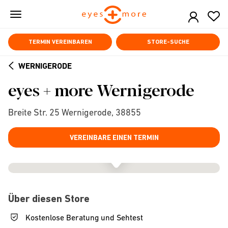
Skip
to
main
content
TERMIN VEREINBAREN
STORE-SUCHE
WERNIGERODE
ARROW
eyes + more Wernigerode
BACK
Breite Str. 25 Wernigerode, 38855
VEREINBARE EINEN TERMIN
Über diesen Store
Kostenlose Beratung und Sehtest