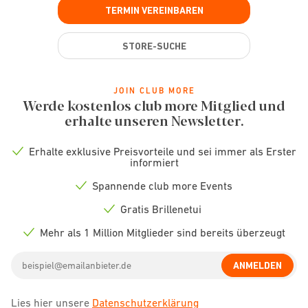
TERMIN VEREINBAREN
STORE-SUCHE
JOIN CLUB MORE
Werde kostenlos club more Mitglied und
erhalte unseren Newsletter.
Erhalte exklusive Preisvorteile und sei immer als Erster
Check
informiert
icon
Spannende club more Events
Check
icon
Gratis Brillenetui
Check
icon
Mehr als 1 Million Mitglieder sind bereits überzeugt
Check
icon
Email
ANMELDEN
address
Lies hier unsere
Datenschutzerklärung