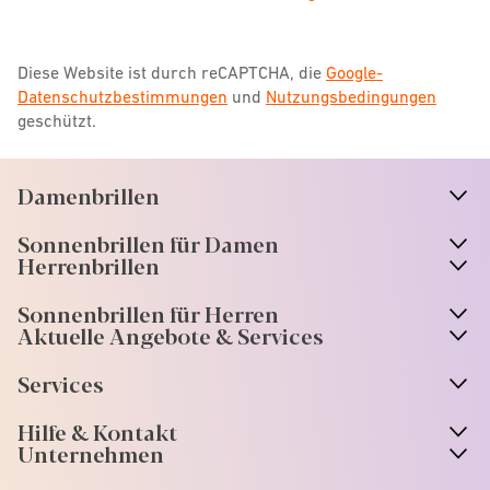
Diese Website ist durch reCAPTCHA, die
Google-
Datenschutzbestimmungen
und
Nutzungsbedingungen
geschützt.
Damenbrillen
n
A
r
r
o
w
i
c
o
Sonnenbrillen für Damen
n
A
r
r
o
w
i
c
o
Herrenbrillen
Sonnenbrillen für Herren
Aktuelle Angebote & Services
Services
Hilfe & Kontakt
Unternehmen