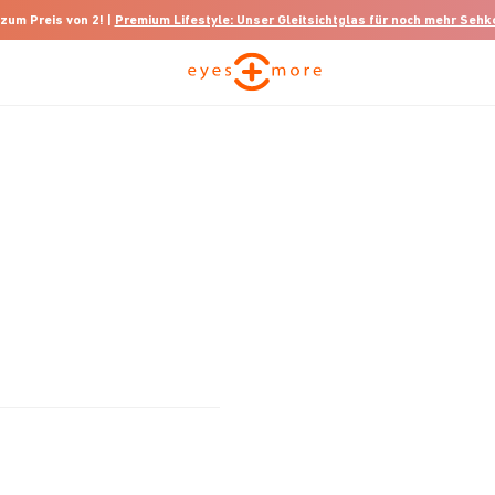
 zum Preis von 2! |
Premium Lifestyle: Unser Gleitsichtglas für noch mehr Seh