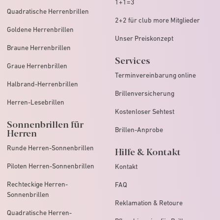
1+1=3
Quadratische Herrenbrillen
2+2 für club more Mitglieder
Goldene Herrenbrillen
Unser Preiskonzept
Braune Herrenbrillen
Services
Graue Herrenbrillen
Terminvereinbarung online
Halbrand-Herrenbrillen
Brillenversicherung
Herren-Lesebrillen
Kostenloser Sehtest
Sonnenbrillen für
Brillen-Anprobe
Herren
Runde Herren-Sonnenbrillen
Hilfe & Kontakt
Piloten Herren-Sonnenbrillen
Kontakt
Rechteckige Herren-
FAQ
Sonnenbrillen
Reklamation & Retoure
Quadratische Herren-