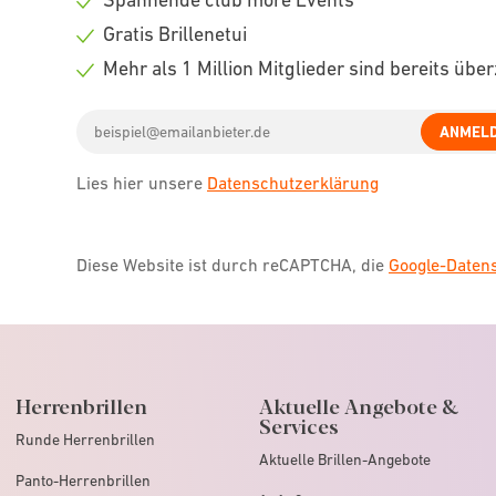
icon
Check
Gratis Brillenetui
icon
Check
Mehr als 1 Million Mitglieder sind bereits übe
icon
Check
Email
icon
ANMEL
address
Lies hier unsere
Datenschutzerklärung
Diese Website ist durch reCAPTCHA, die
Google-Date
Herrenbrillen
Aktuelle Angebote &
Services
Runde Herrenbrillen
Aktuelle Brillen-Angebote
Panto-Herrenbrillen