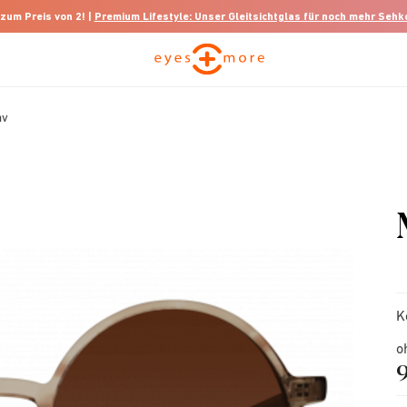
 zum Preis von 2! |
Premium Lifestyle: Unser Gleitsichtglas für noch mehr Seh
av
K
o