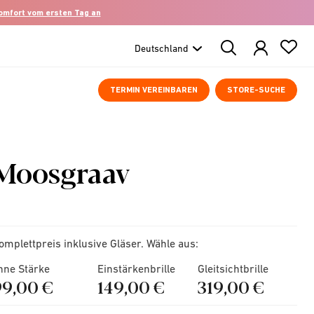
komfort vom ersten Tag an
Search
Products
TERMIN VEREINBAREN
STORE-SUCHE
Moosgraav
omplettpreis inklusive Gläser. Wähle aus:
hne Stärke
Einstärkenbrille
Gleitsichtbrille
99,00 €
149,00 €
319,00 €