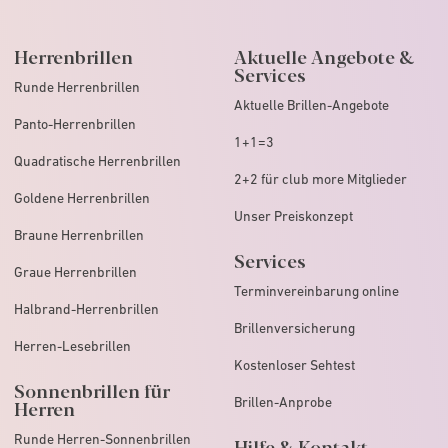
Herrenbrillen
Aktuelle Angebote &
Services
Runde Herrenbrillen
Aktuelle Brillen-Angebote
Panto-Herrenbrillen
1+1=3
Quadratische Herrenbrillen
2+2 für club more Mitglieder
Goldene Herrenbrillen
Unser Preiskonzept
Braune Herrenbrillen
Services
Graue Herrenbrillen
Terminvereinbarung online
Halbrand-Herrenbrillen
Brillenversicherung
Herren-Lesebrillen
Kostenloser Sehtest
Sonnenbrillen für
Brillen-Anprobe
Herren
Runde Herren-Sonnenbrillen
Hilfe & Kontakt