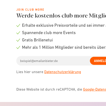
JOIN CLUB MORE
Werde kostenlos club more Mitgli
Erhalte exklusive Preisvorteile und sei immer 
Check
Spannende club more Events
icon
Check
Gratis Brillenetui
icon
Check
Mehr als 1 Million Mitglieder sind bereits übe
icon
Check
Email
icon
ANMEL
address
Lies hier unsere
Datenschutzerklärung
Diese Website ist durch reCAPTCHA, die
Google-Date