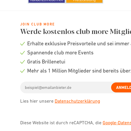
JOIN CLUB MORE
Werde kostenlos club more Mitgli
Erhalte exklusive Preisvorteile und sei immer 
Check
Spannende club more Events
icon
Check
Gratis Brillenetui
icon
Check
Mehr als 1 Million Mitglieder sind bereits übe
icon
Check
Email
icon
ANMEL
address
Lies hier unsere
Datenschutzerklärung
Diese Website ist durch reCAPTCHA, die
Google-Date