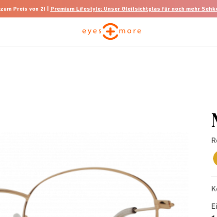
 zum Preis von 2! |
Premium Lifestyle: Unser Gleitsichtglas für noch mehr Seh
R
K
E