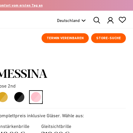
komfort vom ersten Tag an
Search
Products
TERMIN VEREINBAREN
STORE-SUCHE
MESSINA
ose 2nd
selected
omplettpreis inklusive Gläser. Wähle aus:
instärkenbrille
Gleitsichtbrille