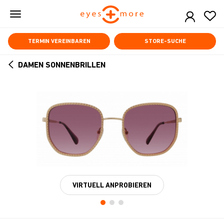
Skip
to
main
content
TERMIN VEREINBAREN
STORE-SUCHE
DAMEN SONNENBRILLEN
ARROW
BACK
VIRTUELL ANPROBIEREN