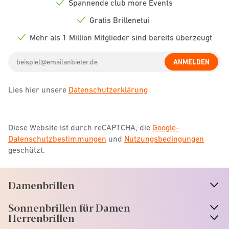
Spannende club more Events
Check
icon
Gratis Brillenetui
Check
icon
Mehr als 1 Million Mitglieder sind bereits überzeugt
Check
icon
Email
ANMELDEN
address
Lies hier unsere
Datenschutzerklärung
Diese Website ist durch reCAPTCHA, die
Google-
Datenschutzbestimmungen
und
Nutzungsbedingungen
geschützt.
Damenbrillen
n
A
r
r
o
w
i
c
o
Sonnenbrillen für Damen
n
A
r
r
o
w
i
c
o
Herrenbrillen