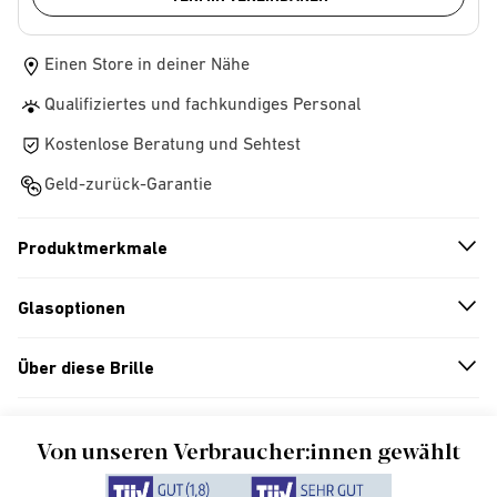
Einen Store in deiner Nähe
Qualifiziertes und fachkundiges Personal
Kostenlose Beratung und Sehtest
Geld-zurück-Garantie
Produktmerkmale
n
A
r
r
o
w
i
c
o
Glasoptionen
n
A
r
r
o
w
i
c
o
Über diese Brille
n
A
r
r
o
w
i
c
o
Von unseren Verbraucher:innen gewählt