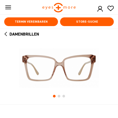
Skip
to
main
content
TERMIN VEREINBAREN
STORE-SUCHE
DAMENBRILLEN
ARROW
BACK