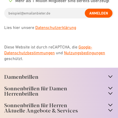
Mehr als 1 Million Mitglieder sind bereits überzeugt
Check
icon
Email
ANMELDEN
address
Lies hier unsere
Datenschutzerklärung
Diese Website ist durch reCAPTCHA, die
Google-
Datenschutzbestimmungen
und
Nutzungsbedingungen
geschützt.
Damenbrillen
n
A
r
r
o
w
i
c
o
Sonnenbrillen für Damen
n
A
r
r
o
w
i
c
o
Herrenbrillen
Sonnenbrillen für Herren
Aktuelle Angebote & Services