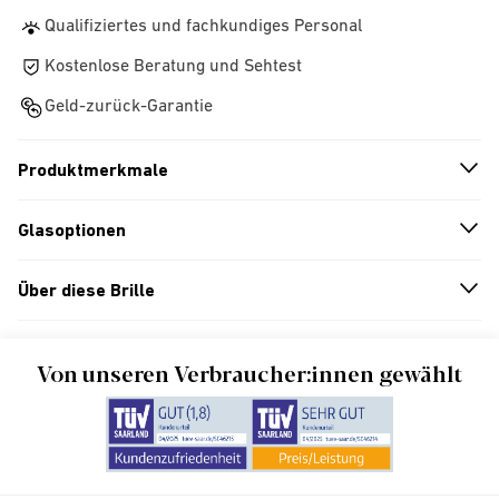
Qualifiziertes und fachkundiges Personal
Kostenlose Beratung und Sehtest
Geld-zurück-Garantie
Produktmerkmale
n
A
r
r
o
w
i
c
o
Glasoptionen
n
A
r
r
o
w
i
c
o
Über diese Brille
n
A
r
r
o
w
i
c
o
Von unseren Verbraucher:innen gewählt