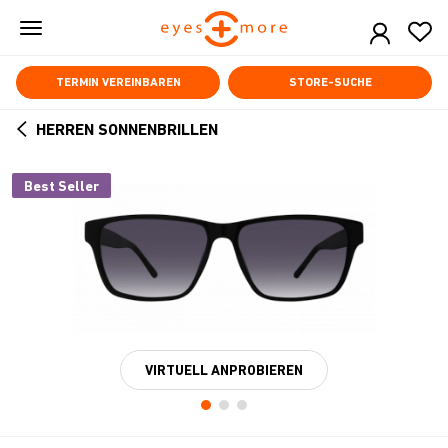
Skip
to
main
content
TERMIN VEREINBAREN
STORE-SUCHE
HERREN SONNENBRILLEN
ARROW
BACK
Best Seller
VIRTUELL ANPROBIEREN