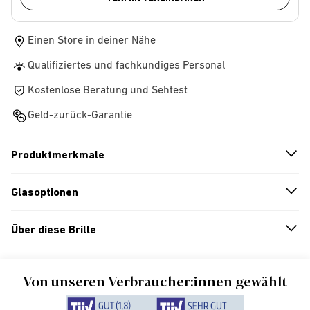
Einen Store in deiner Nähe
Qualifiziertes und fachkundiges Personal
Kostenlose Beratung und Sehtest
Geld-zurück-Garantie
Produktmerkmale
n
A
r
r
o
w
i
c
o
Glasoptionen
n
A
r
r
o
w
i
c
o
Über diese Brille
n
A
r
r
o
w
i
c
o
Von unseren Verbraucher:innen gewählt