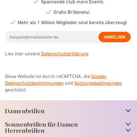
Spannende club more Events
Check
icon
Gratis Brillenetui
Check
icon
Mehr als 1 Million Mitglieder sind bereits überzeugt
Check
icon
Email
ANMELDEN
address
Lies hier unsere
Datenschutzerklärung
Diese Website ist durch reCAPTCHA, die
Google-
Datenschutzbestimmungen
und
Nutzungsbedingungen
geschützt.
Damenbrillen
n
A
r
r
o
w
i
c
o
Sonnenbrillen für Damen
n
A
r
r
o
w
i
c
o
Herrenbrillen