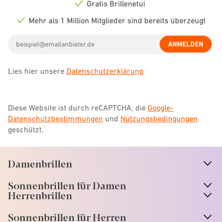
icon
Gratis Brillenetui
Check
icon
Mehr als 1 Million Mitglieder sind bereits überzeugt
Check
icon
Email
ANMELDEN
address
Lies hier unsere
Datenschutzerklärung
Diese Website ist durch reCAPTCHA, die
Google-
Datenschutzbestimmungen
und
Nutzungsbedingungen
geschützt.
Damenbrillen
n
A
r
r
o
w
i
c
o
Sonnenbrillen für Damen
n
A
r
r
o
w
i
c
o
Herrenbrillen
Sonnenbrillen für Herren