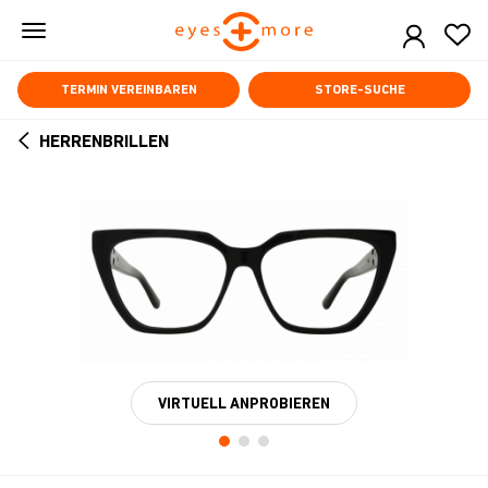
Skip
to
main
content
TERMIN VEREINBAREN
STORE-SUCHE
HERRENBRILLEN
ARROW
BACK
VIRTUELL ANPROBIEREN