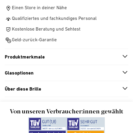
Einen Store in deiner Nähe
Qualifiziertes und fachkundiges Personal
Kostenlose Beratung und Sehtest
Geld-zurück-Garantie
Produktmerkmale
n
A
r
r
o
w
i
c
o
Glasoptionen
n
A
r
r
o
w
i
c
o
Über diese Brille
n
A
r
r
o
w
i
c
o
Von unseren Verbraucher:innen gewählt