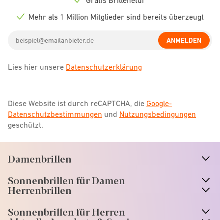
Check
icon
Mehr als 1 Million Mitglieder sind bereits überzeugt
Check
icon
Email
ANMELDEN
address
Lies hier unsere
Datenschutzerklärung
Diese Website ist durch reCAPTCHA, die
Google-
Datenschutzbestimmungen
und
Nutzungsbedingungen
geschützt.
Damenbrillen
n
A
r
r
o
w
i
c
o
Sonnenbrillen für Damen
n
A
r
r
o
w
i
c
o
Herrenbrillen
Sonnenbrillen für Herren