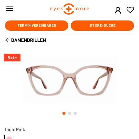
Skip
to
main
content
TERMIN VEREINBAREN
STORE-SUCHE
DAMENBRILLEN
ARROW
BACK
Sale
LightPink