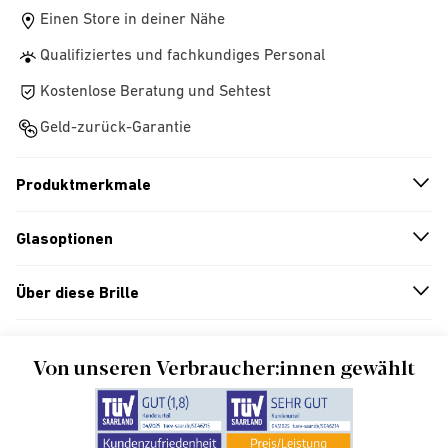
Einen Store in deiner Nähe
Qualifiziertes und fachkundiges Personal
Kostenlose Beratung und Sehtest
Geld-zurück-Garantie
Produktmerkmale
n
A
r
r
o
w
i
c
o
Glasoptionen
n
A
r
r
o
w
i
c
o
Über diese Brille
n
A
r
r
o
w
i
c
o
Von unseren Verbraucher:innen gewählt