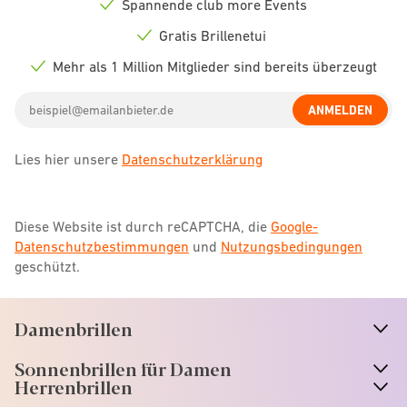
Spannende club more Events
Check
icon
Gratis Brillenetui
Check
icon
Mehr als 1 Million Mitglieder sind bereits überzeugt
Check
icon
Email
ANMELDEN
address
Lies hier unsere
Datenschutzerklärung
Diese Website ist durch reCAPTCHA, die
Google-
Datenschutzbestimmungen
und
Nutzungsbedingungen
geschützt.
Damenbrillen
n
A
r
r
o
w
i
c
o
Sonnenbrillen für Damen
n
A
r
r
o
w
i
c
o
Herrenbrillen