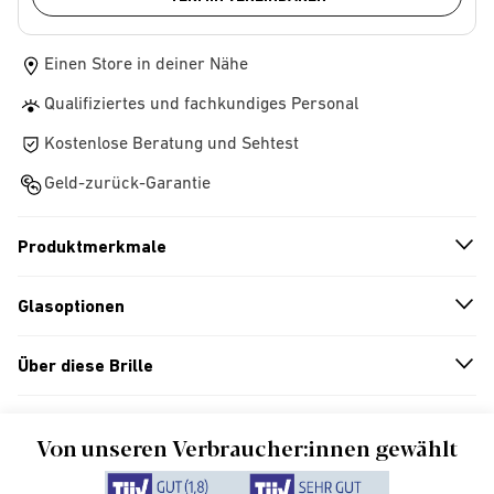
Einen Store in deiner Nähe
Qualifiziertes und fachkundiges Personal
Kostenlose Beratung und Sehtest
Geld-zurück-Garantie
Produktmerkmale
n
A
r
r
o
w
i
c
o
Glasoptionen
n
A
r
r
o
w
i
c
o
Über diese Brille
n
A
r
r
o
w
i
c
o
Von unseren Verbraucher:innen gewählt