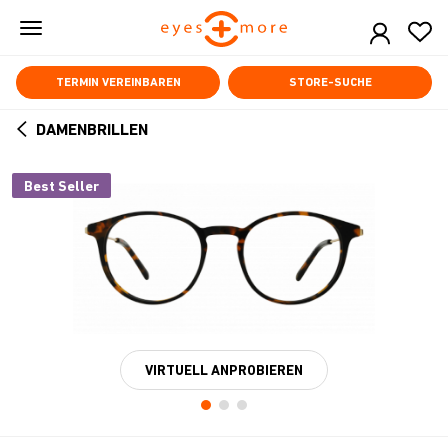
Skip
to
main
content
TERMIN VEREINBAREN
STORE-SUCHE
DAMENBRILLEN
ARROW
BACK
Best Seller
VIRTUELL ANPROBIEREN