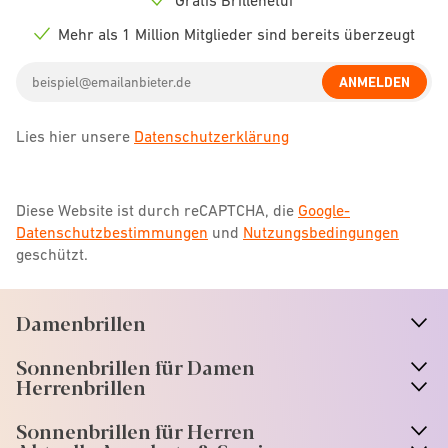
Check
icon
Mehr als 1 Million Mitglieder sind bereits überzeugt
Check
icon
Email
ANMELDEN
address
Lies hier unsere
Datenschutzerklärung
Diese Website ist durch reCAPTCHA, die
Google-
Datenschutzbestimmungen
und
Nutzungsbedingungen
geschützt.
Damenbrillen
n
A
r
r
o
w
i
c
o
Sonnenbrillen für Damen
n
A
r
r
o
w
i
c
o
Herrenbrillen
Sonnenbrillen für Herren