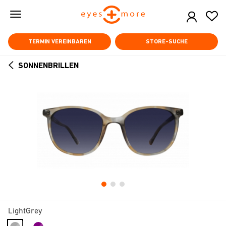
Skip
to
main
content
TERMIN VEREINBAREN
STORE-SUCHE
SONNENBRILLEN
ARROW
BACK
LightGrey