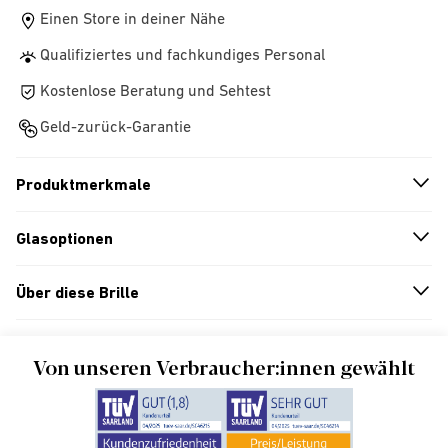
Einen Store in deiner Nähe
Qualifiziertes und fachkundiges Personal
Kostenlose Beratung und Sehtest
Geld-zurück-Garantie
Produktmerkmale
n
A
r
r
o
w
i
c
o
Glasoptionen
n
A
r
r
o
w
i
c
o
Über diese Brille
n
A
r
r
o
w
i
c
o
Von unseren Verbraucher:innen gewählt