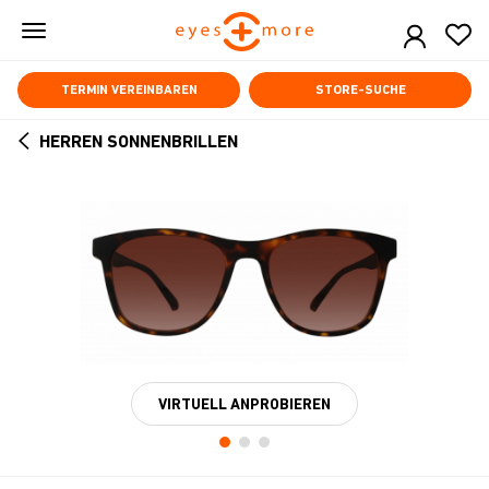
Skip
to
main
content
TERMIN VEREINBAREN
STORE-SUCHE
HERREN SONNENBRILLEN
ARROW
BACK
VIRTUELL ANPROBIEREN