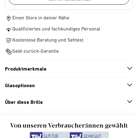
Einen Store in deiner Nähe
Qualifiziertes und fachkundiges Personal
Kostenlose Beratung und Sehtest
Geld-zurück-Garantie
Produktmerkmale
n
A
r
r
o
w
i
c
o
Glasoptionen
n
A
r
r
o
w
i
c
o
Über diese Brille
n
A
r
r
o
w
i
c
o
Von unseren Verbraucher:innen gewählt