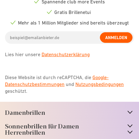
Spannende club more Events
Check
icon
Gratis Brillenetui
Check
icon
Mehr als 1 Million Mitglieder sind bereits überzeugt
Check
icon
Email
ANMELDEN
address
Lies hier unsere
Datenschutzerklärung
Diese Website ist durch reCAPTCHA, die
Google-
Datenschutzbestimmungen
und
Nutzungsbedingungen
geschützt.
Damenbrillen
n
A
r
r
o
w
i
c
o
Sonnenbrillen für Damen
n
A
r
r
o
w
i
c
o
Herrenbrillen