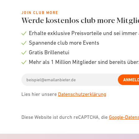
JOIN CLUB MORE
Werde kostenlos club more Mitgli
Erhalte exklusive Preisvorteile und sei immer 
Check
Spannende club more Events
icon
Check
Gratis Brillenetui
icon
Check
Mehr als 1 Million Mitglieder sind bereits übe
icon
Check
Email
icon
ANMEL
address
Lies hier unsere
Datenschutzerklärung
Diese Website ist durch reCAPTCHA, die
Google-Date