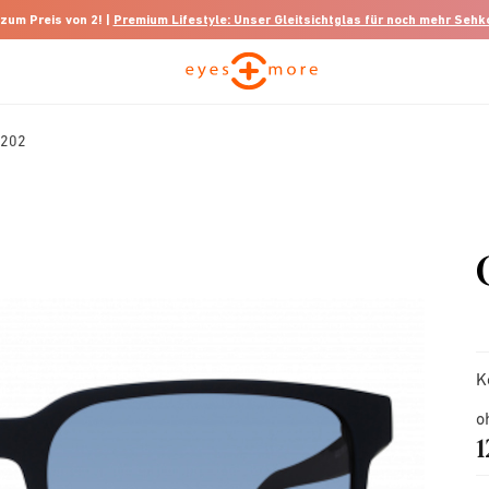
 zum Preis von 2! |
Premium Lifestyle: Unser Gleitsichtglas für noch mehr Seh
7202
K
o