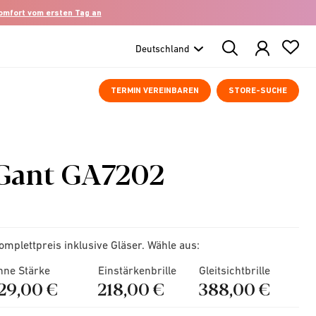
komfort vom ersten Tag an
Search
Products
TERMIN VEREINBAREN
STORE-SUCHE
Gant GA7202
omplettpreis inklusive Gläser. Wähle aus:
hne Stärke
Einstärkenbrille
Gleitsichtbrille
129,00 €
218,00 €
388,00 €