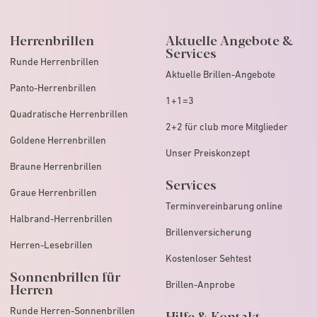
Herrenbrillen
Aktuelle Angebote &
Services
Runde Herrenbrillen
Aktuelle Brillen-Angebote
Panto-Herrenbrillen
1+1=3
Quadratische Herrenbrillen
2+2 für club more Mitglieder
Goldene Herrenbrillen
Unser Preiskonzept
Braune Herrenbrillen
Services
Graue Herrenbrillen
Terminvereinbarung online
Halbrand-Herrenbrillen
Brillenversicherung
Herren-Lesebrillen
Kostenloser Sehtest
Sonnenbrillen für
Brillen-Anprobe
Herren
Runde Herren-Sonnenbrillen
Hilfe & Kontakt