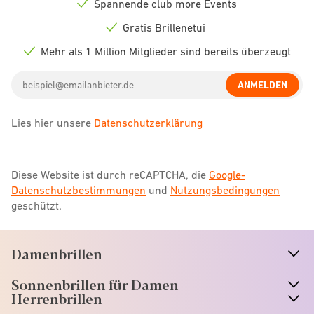
Spannende club more Events
Check
icon
Gratis Brillenetui
Check
icon
Mehr als 1 Million Mitglieder sind bereits überzeugt
Check
icon
Email
ANMELDEN
address
Lies hier unsere
Datenschutzerklärung
Diese Website ist durch reCAPTCHA, die
Google-
Datenschutzbestimmungen
und
Nutzungsbedingungen
geschützt.
Damenbrillen
n
A
r
r
o
w
i
c
o
Sonnenbrillen für Damen
n
A
r
r
o
w
i
c
o
Herrenbrillen