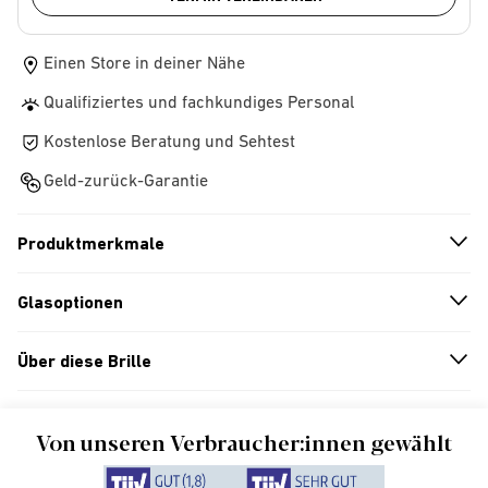
Einen Store in deiner Nähe
Qualifiziertes und fachkundiges Personal
Kostenlose Beratung und Sehtest
Geld-zurück-Garantie
Produktmerkmale
n
A
r
r
o
w
i
c
o
Glasoptionen
n
A
r
r
o
w
i
c
o
Über diese Brille
n
A
r
r
o
w
i
c
o
Von unseren Verbraucher:innen gewählt