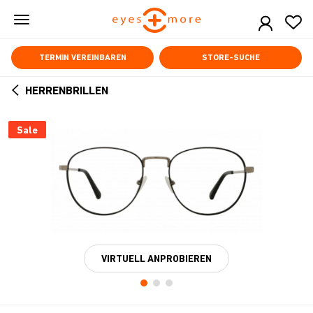
Skip
to
main
content
TERMIN VEREINBAREN
STORE-SUCHE
HERRENBRILLEN
ARROW
BACK
Sale
VIRTUELL ANPROBIEREN