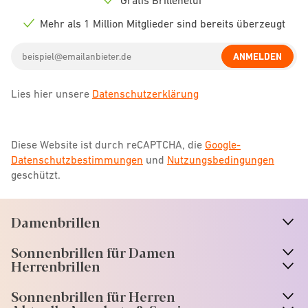
Check
icon
Mehr als 1 Million Mitglieder sind bereits überzeugt
Check
icon
Email
ANMELDEN
address
Lies hier unsere
Datenschutzerklärung
Diese Website ist durch reCAPTCHA, die
Google-
Datenschutzbestimmungen
und
Nutzungsbedingungen
geschützt.
Damenbrillen
n
A
r
r
o
w
i
c
o
Sonnenbrillen für Damen
n
A
r
r
o
w
i
c
o
Herrenbrillen
Sonnenbrillen für Herren