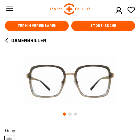
Skip
to
main
content
TERMIN VEREINBAREN
STORE-SUCHE
DAMENBRILLEN
ARROW
BACK
Gray