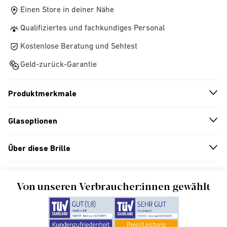
Einen Store in deiner Nähe
Qualifiziertes und fachkundiges Personal
Kostenlose Beratung und Sehtest
Geld-zurück-Garantie
Produktmerkmale
n
A
r
r
o
w
i
c
o
Glasoptionen
n
A
r
r
o
w
i
c
o
Über diese Brille
n
A
r
r
o
w
i
c
o
Von unseren Verbraucher:innen gewählt