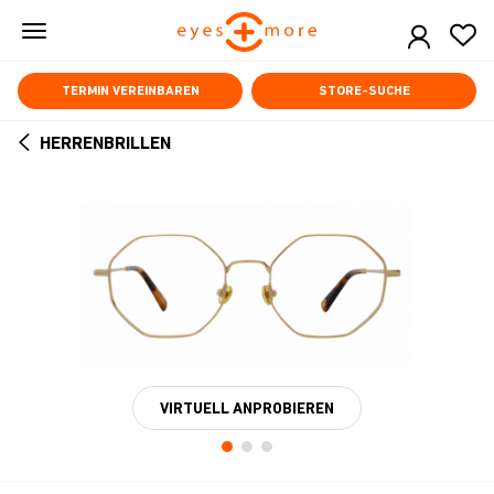
Skip
to
main
content
TERMIN VEREINBAREN
STORE-SUCHE
HERRENBRILLEN
ARROW
BACK
VIRTUELL ANPROBIEREN