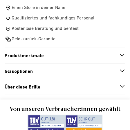
Einen Store in deiner Nähe
Qualifiziertes und fachkundiges Personal
Kostenlose Beratung und Sehtest
Geld-zurück-Garantie
Produktmerkmale
n
A
r
r
o
w
i
c
o
Glasoptionen
n
A
r
r
o
w
i
c
o
Über diese Brille
n
A
r
r
o
w
i
c
o
Von unseren Verbraucher:innen gewählt