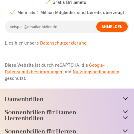
icon
Gratis Brillenetui
Check
icon
Mehr als 1 Million Mitglieder sind bereits überzeugt
Check
icon
Email
ANMELDEN
address
Lies hier unsere
Datenschutzerklärung
Diese Website ist durch reCAPTCHA, die
Google-
Datenschutzbestimmungen
und
Nutzungsbedingungen
geschützt.
Damenbrillen
n
A
r
r
o
w
i
c
o
Sonnenbrillen für Damen
n
A
r
r
o
w
i
c
o
Herrenbrillen
Sonnenbrillen für Herren