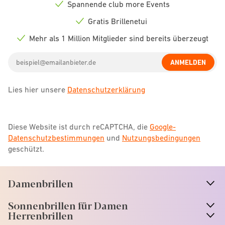
Spannende club more Events
Check
icon
Gratis Brillenetui
Check
icon
Mehr als 1 Million Mitglieder sind bereits überzeugt
Check
icon
Email
ANMELDEN
address
Lies hier unsere
Datenschutzerklärung
Diese Website ist durch reCAPTCHA, die
Google-
Datenschutzbestimmungen
und
Nutzungsbedingungen
geschützt.
Damenbrillen
n
A
r
r
o
w
i
c
o
Sonnenbrillen für Damen
n
A
r
r
o
w
i
c
o
Herrenbrillen