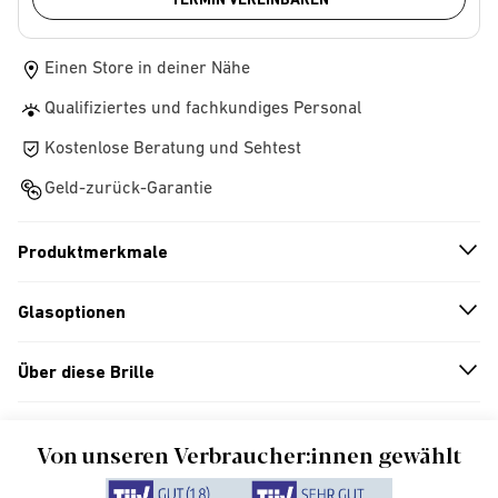
Einen Store in deiner Nähe
Qualifiziertes und fachkundiges Personal
Kostenlose Beratung und Sehtest
Geld-zurück-Garantie
Produktmerkmale
n
A
r
r
o
w
i
c
o
Glasoptionen
n
A
r
r
o
w
i
c
o
Über diese Brille
n
A
r
r
o
w
i
c
o
Von unseren Verbraucher:innen gewählt