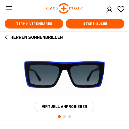
Skip
to
main
content
TERMIN VEREINBAREN
STORE-SUCHE
HERREN SONNENBRILLEN
ARROW
BACK
VIRTUELL ANPROBIEREN