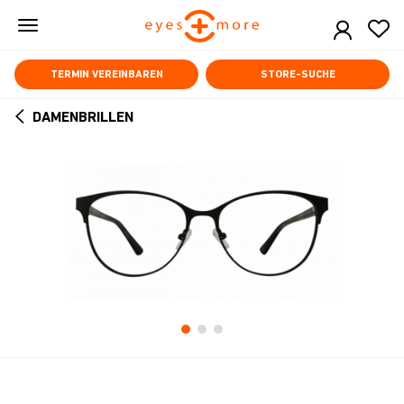
Skip
to
main
content
TERMIN VEREINBAREN
STORE-SUCHE
DAMENBRILLEN
ARROW
BACK