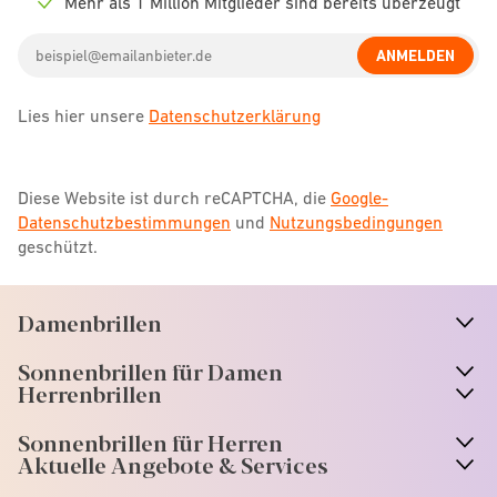
Mehr als 1 Million Mitglieder sind bereits überzeugt
Check
icon
Email
ANMELDEN
address
Lies hier unsere
Datenschutzerklärung
Diese Website ist durch reCAPTCHA, die
Google-
Datenschutzbestimmungen
und
Nutzungsbedingungen
geschützt.
Damenbrillen
n
A
r
r
o
w
i
c
o
Sonnenbrillen für Damen
n
A
r
r
o
w
i
c
o
Herrenbrillen
Sonnenbrillen für Herren
Aktuelle Angebote & Services