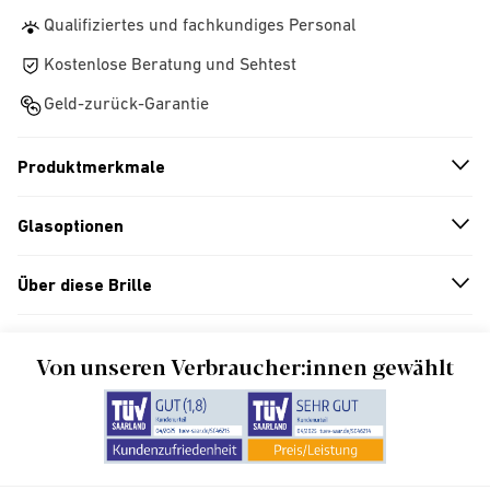
Qualifiziertes und fachkundiges Personal
Kostenlose Beratung und Sehtest
Geld-zurück-Garantie
Produktmerkmale
n
A
r
r
o
w
i
c
o
Glasoptionen
n
A
r
r
o
w
i
c
o
Über diese Brille
n
A
r
r
o
w
i
c
o
Von unseren Verbraucher:innen gewählt