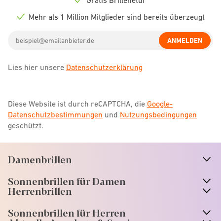
Check
icon
Mehr als 1 Million Mitglieder sind bereits überzeugt
Check
icon
Email
ANMELDEN
address
Lies hier unsere
Datenschutzerklärung
Diese Website ist durch reCAPTCHA, die
Google-
Datenschutzbestimmungen
und
Nutzungsbedingungen
geschützt.
Damenbrillen
n
A
r
r
o
w
i
c
o
Sonnenbrillen für Damen
n
A
r
r
o
w
i
c
o
Herrenbrillen
Sonnenbrillen für Herren