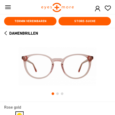
Skip
to
main
content
TERMIN VEREINBAREN
STORE-SUCHE
DAMENBRILLEN
ARROW
BACK
Rose gold