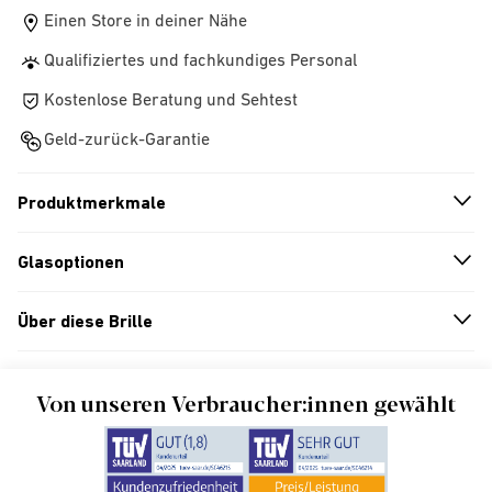
Einen Store in deiner Nähe
Qualifiziertes und fachkundiges Personal
Kostenlose Beratung und Sehtest
Geld-zurück-Garantie
Produktmerkmale
n
A
r
r
o
w
i
c
o
Glasoptionen
n
A
r
r
o
w
i
c
o
Über diese Brille
n
A
r
r
o
w
i
c
o
Von unseren Verbraucher:innen gewählt