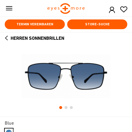
Skip
to
main
content
TERMIN VEREINBAREN
STORE-SUCHE
HERREN SONNENBRILLEN
ARROW
BACK
Blue