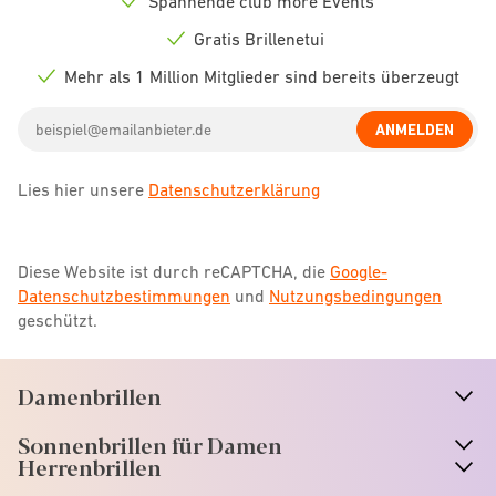
Spannende club more Events
Check
icon
Gratis Brillenetui
Check
icon
Mehr als 1 Million Mitglieder sind bereits überzeugt
Check
icon
Email
ANMELDEN
address
Lies hier unsere
Datenschutzerklärung
Diese Website ist durch reCAPTCHA, die
Google-
Datenschutzbestimmungen
und
Nutzungsbedingungen
geschützt.
Damenbrillen
n
A
r
r
o
w
i
c
o
Sonnenbrillen für Damen
n
A
r
r
o
w
i
c
o
Herrenbrillen