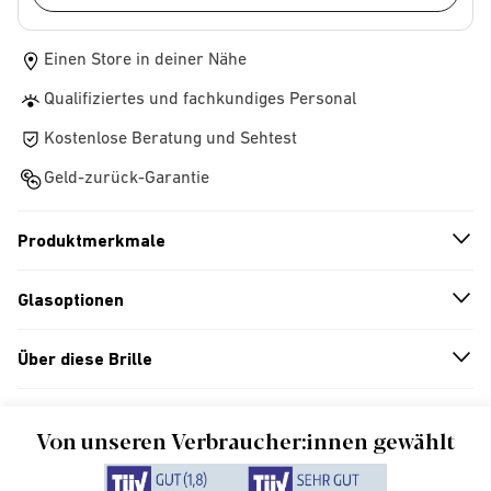
Einen Store in deiner Nähe
Qualifiziertes und fachkundiges Personal
Kostenlose Beratung und Sehtest
Geld-zurück-Garantie
Produktmerkmale
n
A
r
r
o
w
i
c
o
Glasoptionen
n
A
r
r
o
w
i
c
o
Über diese Brille
n
A
r
r
o
w
i
c
o
Von unseren Verbraucher:innen gewählt