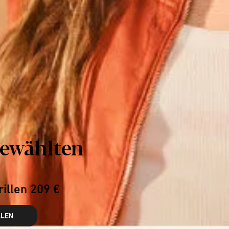
gewählten
rillen 209 €
LLEN