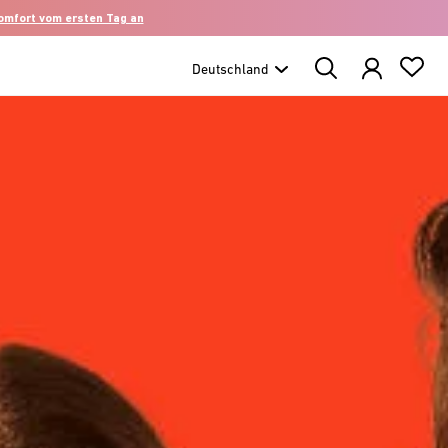
komfort vom ersten Tag an
Search
Products