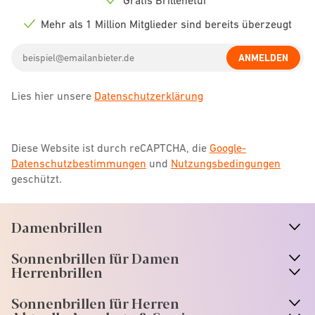
Check
icon
Mehr als 1 Million Mitglieder sind bereits überzeugt
Check
icon
Email
ANMELDEN
address
Lies hier unsere
Datenschutzerklärung
Diese Website ist durch reCAPTCHA, die
Google-
Datenschutzbestimmungen
und
Nutzungsbedingungen
geschützt.
Damenbrillen
n
A
r
r
o
w
i
c
o
Sonnenbrillen für Damen
n
A
r
r
o
w
i
c
o
Herrenbrillen
Sonnenbrillen für Herren