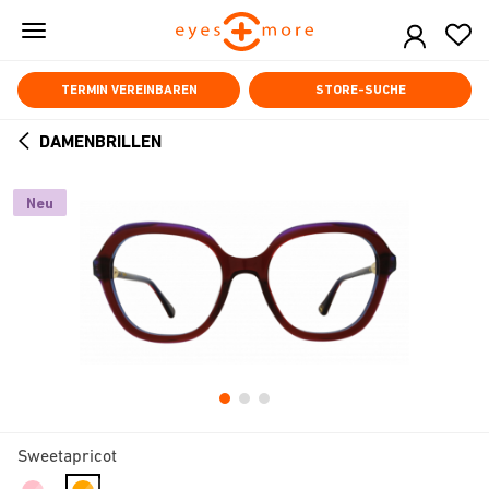
Skip
to
main
content
TERMIN VEREINBAREN
STORE-SUCHE
DAMENBRILLEN
ARROW
BACK
Neu
Sweetapricot