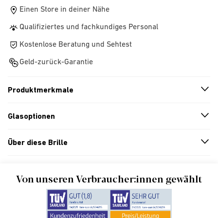
Einen Store in deiner Nähe
Qualifiziertes und fachkundiges Personal
Kostenlose Beratung und Sehtest
Geld-zurück-Garantie
Produktmerkmale
n
A
r
r
o
w
i
c
o
Glasoptionen
n
A
r
r
o
w
i
c
o
Über diese Brille
n
A
r
r
o
w
i
c
o
Von unseren Verbraucher:innen gewählt