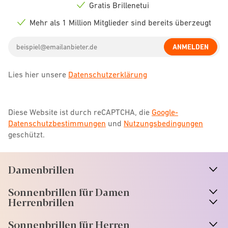
icon
Gratis Brillenetui
Check
icon
Mehr als 1 Million Mitglieder sind bereits überzeugt
Check
icon
Email
ANMELDEN
address
Lies hier unsere
Datenschutzerklärung
Diese Website ist durch reCAPTCHA, die
Google-
Datenschutzbestimmungen
und
Nutzungsbedingungen
geschützt.
Damenbrillen
n
A
r
r
o
w
i
c
o
Sonnenbrillen für Damen
n
A
r
r
o
w
i
c
o
Herrenbrillen
Sonnenbrillen für Herren