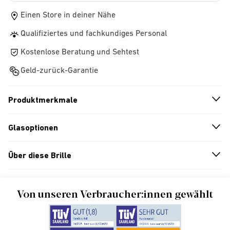
Einen Store in deiner Nähe
Qualifiziertes und fachkundiges Personal
Kostenlose Beratung und Sehtest
Geld-zurück-Garantie
Produktmerkmale
n
A
r
r
o
w
i
c
o
Glasoptionen
n
A
r
r
o
w
i
c
o
Über diese Brille
n
A
r
r
o
w
i
c
o
Von unseren Verbraucher:innen gewählt