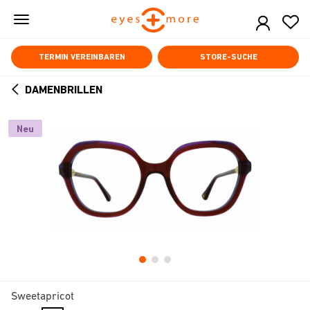
Skip
to
main
content
TERMIN VEREINBAREN
STORE-SUCHE
DAMENBRILLEN
ARROW
BACK
Neu
Sweetapricot