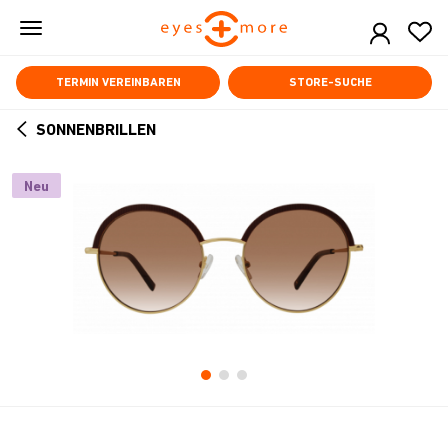
Skip
to
main
content
TERMIN VEREINBAREN
STORE-SUCHE
SONNENBRILLEN
ARROW
BACK
Neu