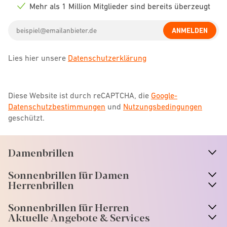
icon
Mehr als 1 Million Mitglieder sind bereits überzeugt
Check
icon
Email
ANMELDEN
address
Lies hier unsere
Datenschutzerklärung
Diese Website ist durch reCAPTCHA, die
Google-
Datenschutzbestimmungen
und
Nutzungsbedingungen
geschützt.
Damenbrillen
n
A
r
r
o
w
i
c
o
Sonnenbrillen für Damen
n
A
r
r
o
w
i
c
o
Herrenbrillen
Sonnenbrillen für Herren
Aktuelle Angebote & Services