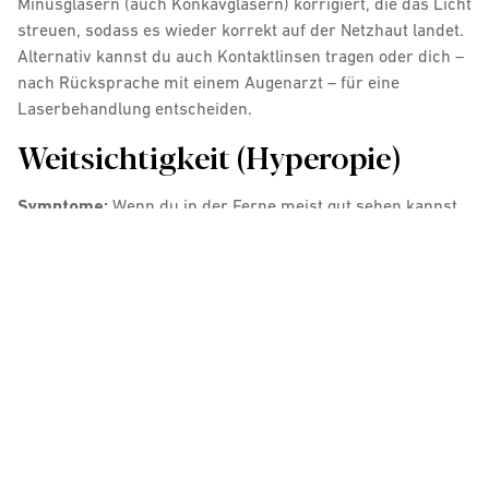
Minusgläsern (auch Konkavgläsern) korrigiert, die das Licht
streuen, sodass es wieder korrekt auf der Netzhaut landet.
Alternativ kannst du auch Kontaktlinsen tragen oder dich –
nach Rücksprache mit einem Augenarzt – für eine
Laserbehandlung entscheiden.
Weitsichtigkeit (Hyperopie)
Symptome:
Wenn du in der Ferne meist gut sehen kannst,
aber das Lesen oder Arbeiten in der Nähe anstrengend
oder verschwommen ist, deutet das auf eine Weitsichtigkeit
hin. Oft treten dabei auch Kopfschmerzen und
Augenermüdung auf.
Ursachen:
Bei Hyperopie ist der Augapfel zu kurz oder die
Brechkraft des Auges zu schwach. Das einfallende Licht
wird hinter der Netzhaut fokussiert, was insbesondere
beim Nahsehen zu Problemen führt.
Entstehung:
Weitsichtigkeit ist oft angeboren. Junge