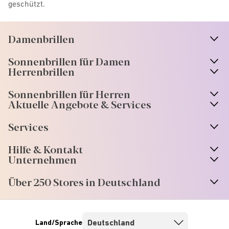
geschützt.
Damenbrillen
n
A
r
r
o
w
i
c
o
Sonnenbrillen für Damen
n
A
r
r
o
w
i
c
o
Herrenbrillen
Sonnenbrillen für Herren
Aktuelle Angebote & Services
Services
Hilfe & Kontakt
Unternehmen
Über 250 Stores in Deutschland
Land/Sprache