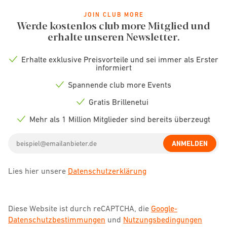
JOIN CLUB MORE
Werde kostenlos club more Mitglied und
erhalte unseren Newsletter.
Erhalte exklusive Preisvorteile und sei immer als Erster
Check
informiert
icon
Spannende club more Events
Check
icon
Gratis Brillenetui
Check
icon
Mehr als 1 Million Mitglieder sind bereits überzeugt
Check
icon
Email
ANMELDEN
address
Lies hier unsere
Datenschutzerklärung
Diese Website ist durch reCAPTCHA, die
Google-
Datenschutzbestimmungen
und
Nutzungsbedingungen