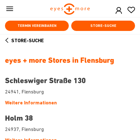
Skip
to
main
content
TERMIN VEREINBAREN
STORE-SUCHE
STORE-SUCHE
ARROW
BACK
eyes + more Stores in Flensburg
Schleswiger Straße 130
24941, Flensburg
Weitere Informationen
Holm 38
24937, Flensburg