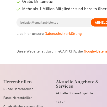
Gratis Brillenetui
icon
Check
Mehr als 1 Million Mitglieder sind bereits übe
icon
Check
Email
icon
ANMEL
address
Lies hier unsere
Datenschutzerklärung
Diese Website ist durch reCAPTCHA, die
Google-Date
Herrenbrillen
Aktuelle Angebote &
Services
Runde Herrenbrillen
Aktuelle Brillen-Angebote
Panto-Herrenbrillen
1+1=3
Quadratische Herrenbrillen