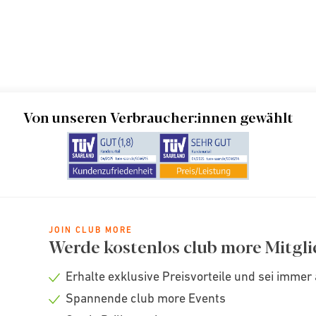
Von unseren Verbraucher:innen gewählt
JOIN CLUB MORE
Werde kostenlos club more Mitgli
Erhalte exklusive Preisvorteile und sei immer 
Check
Spannende club more Events
icon
Check