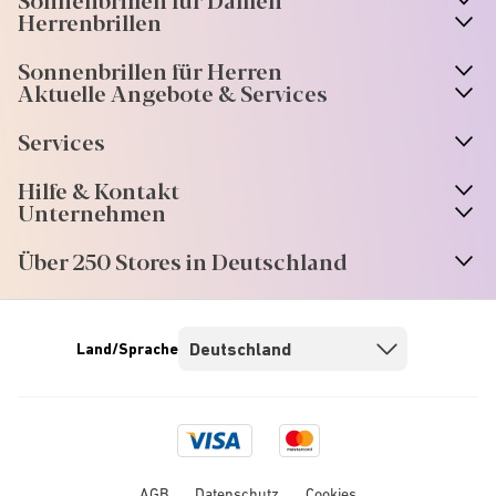
n
A
r
r
o
w
i
c
o
Herrenbrillen
Sonnenbrillen für Herren
Aktuelle Angebote & Services
Services
Hilfe & Kontakt
Unternehmen
Über 250 Stores in Deutschland
Land/Sprache
Visa
Mastercard
logo
logo
AGB
Datenschutz
Cookies