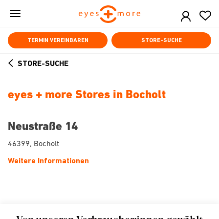
Skip
to
main
content
TERMIN VEREINBAREN
STORE-SUCHE
STORE-SUCHE
ARROW
BACK
eyes + more Stores in Bocholt
Neustraße 14
46399, Bocholt
Weitere Informationen
Von unseren Verbraucher:innen gewählt