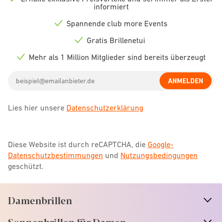
Check
informiert
icon
Spannende club more Events
Check
icon
Gratis Brillenetui
Check
icon
Mehr als 1 Million Mitglieder sind bereits überzeugt
Check
icon
Email
ANMELDEN
address
Lies hier unsere
Datenschutzerklärung
Diese Website ist durch reCAPTCHA, die
Google-
Datenschutzbestimmungen
und
Nutzungsbedingungen
geschützt.
Damenbrillen
n
A
r
r
o
w
i
c
o
Sonnenbrillen für Damen