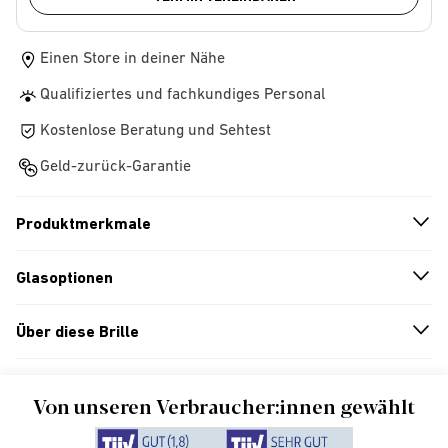
Einen Store in deiner Nähe
Qualifiziertes und fachkundiges Personal
Kostenlose Beratung und Sehtest
Geld-zurück-Garantie
Produktmerkmale
n
A
r
r
o
w
i
c
o
Glasoptionen
n
A
r
r
o
w
i
c
o
Über diese Brille
n
A
r
r
o
w
i
c
o
Von unseren Verbraucher:innen gewählt