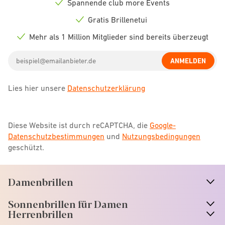
Spannende club more Events
Check
icon
Gratis Brillenetui
Check
icon
Mehr als 1 Million Mitglieder sind bereits überzeugt
Check
icon
Email
ANMELDEN
address
Lies hier unsere
Datenschutzerklärung
Diese Website ist durch reCAPTCHA, die
Google-
Datenschutzbestimmungen
und
Nutzungsbedingungen
geschützt.
Damenbrillen
n
A
r
r
o
w
i
c
o
Sonnenbrillen für Damen
n
A
r
r
o
w
i
c
o
Herrenbrillen