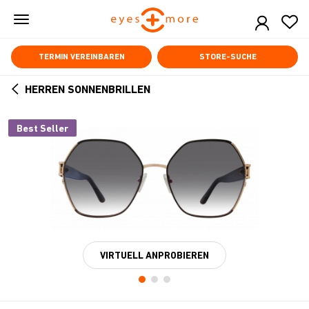
Skip
to
main
content
TERMIN VEREINBAREN
STORE-SUCHE
HERREN SONNENBRILLEN
ARROW
BACK
Best Seller
VIRTUELL ANPROBIEREN