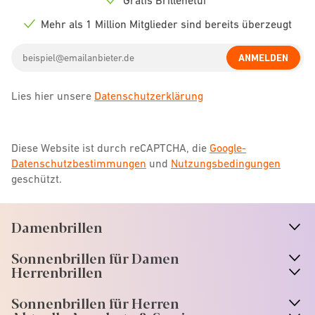
Check
icon
Mehr als 1 Million Mitglieder sind bereits überzeugt
Check
icon
Email
ANMELDEN
address
Lies hier unsere
Datenschutzerklärung
Diese Website ist durch reCAPTCHA, die
Google-
Datenschutzbestimmungen
und
Nutzungsbedingungen
geschützt.
Damenbrillen
n
A
r
r
o
w
i
c
o
Sonnenbrillen für Damen
n
A
r
r
o
w
i
c
o
Herrenbrillen
Sonnenbrillen für Herren