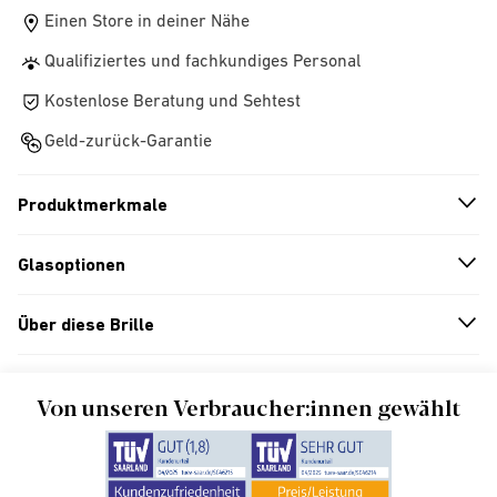
Einen Store in deiner Nähe
Qualifiziertes und fachkundiges Personal
Kostenlose Beratung und Sehtest
Geld-zurück-Garantie
Produktmerkmale
n
A
r
r
o
w
i
c
o
Glasoptionen
n
A
r
r
o
w
i
c
o
Über diese Brille
n
A
r
r
o
w
i
c
o
Von unseren Verbraucher:innen gewählt