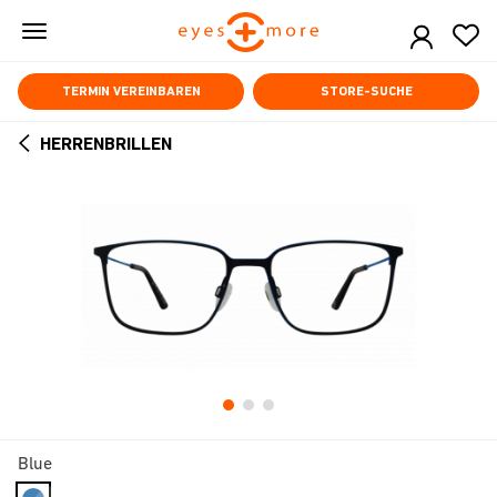
Skip
to
main
content
TERMIN VEREINBAREN
STORE-SUCHE
HERRENBRILLEN
ARROW
BACK
Blue