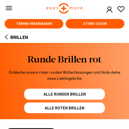
Skip
to
main
content
TERMIN VEREINBAREN
STORE-SUCHE
BRILLEN
ARROW
BACK
Runde Brillen rot
Entdecke unsere roten runden Brillenfassungen und finde deine
neue Lieblingsbrille
ALLE RUNDEN BRILLEN
ALLE ROTEN BRILLEN