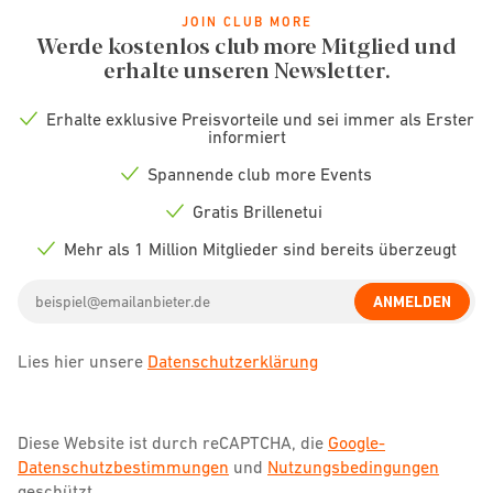
JOIN CLUB MORE
Werde kostenlos club more Mitglied und
erhalte unseren Newsletter.
Erhalte exklusive Preisvorteile und sei immer als Erster
Check
informiert
icon
Spannende club more Events
Check
icon
Gratis Brillenetui
Check
icon
Mehr als 1 Million Mitglieder sind bereits überzeugt
Check
icon
Email
ANMELDEN
address
Lies hier unsere
Datenschutzerklärung
Diese Website ist durch reCAPTCHA, die
Google-
Datenschutzbestimmungen
und
Nutzungsbedingungen
geschützt.