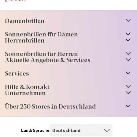
Damenbrillen
n
A
r
r
o
w
i
c
o
Sonnenbrillen für Damen
n
A
r
r
o
w
i
c
o
Herrenbrillen
Sonnenbrillen für Herren
Aktuelle Angebote & Services
Services
Hilfe & Kontakt
Unternehmen
Über 250 Stores in Deutschland
Land/Sprache