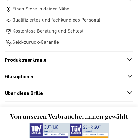
Einen Store in deiner Nähe
Qualifiziertes und fachkundiges Personal
Kostenlose Beratung und Sehtest
Geld-zurück-Garantie
Produktmerkmale
n
A
r
r
o
w
i
c
o
Glasoptionen
n
A
r
r
o
w
i
c
o
Über diese Brille
n
A
r
r
o
w
i
c
o
Von unseren Verbraucher:innen gewählt