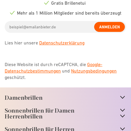
icon
Gratis Brillenetui
Check
icon
Mehr als 1 Million Mitglieder sind bereits überzeugt
Check
icon
Email
ANMELDEN
address
Lies hier unsere
Datenschutzerklärung
Diese Website ist durch reCAPTCHA, die
Google-
Datenschutzbestimmungen
und
Nutzungsbedingungen
geschützt.
Damenbrillen
n
A
r
r
o
w
i
c
o
Sonnenbrillen für Damen
n
A
r
r
o
w
i
c
o
Herrenbrillen
Sonnenbrillen für Herren