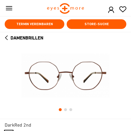
Skip
to
main
content
TERMIN VEREINBAREN
STORE-SUCHE
DAMENBRILLEN
ARROW
BACK
DarkRed 2nd