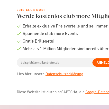
JOIN CLUB MORE
Werde kostenlos club more Mitgli
Erhalte exklusive Preisvorteile und sei immer 
Check
Spannende club more Events
icon
Check
Gratis Brillenetui
icon
Check
Mehr als 1 Million Mitglieder sind bereits übe
icon
Check
Email
icon
ANMEL
address
Lies hier unsere
Datenschutzerklärung
Diese Website ist durch reCAPTCHA, die
Google-Date