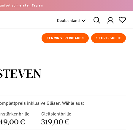
komfort vom ersten Tag an
Search
Products
TERMIN VEREINBAREN
STORE-SUCHE
STEVEN
omplettpreis inklusive Gläser. Wähle aus:
instärkenbrille
Gleitsichtbrille
149,00 €
319,00 €