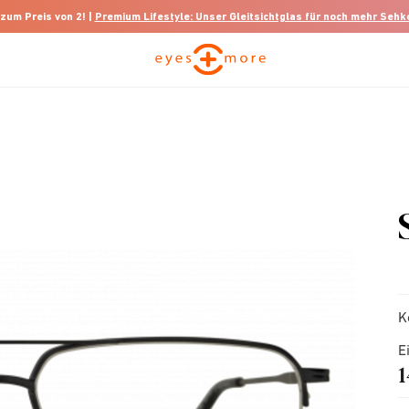
 zum Preis von 2! |
Premium Lifestyle: Unser Gleitsichtglas für noch mehr Seh
K
E