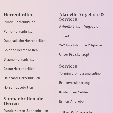
Herrenbrillen
Aktuelle Angebote &
Services
Runde Herrenbrillen
Aktuelle Brillen-Angebote
Panto-Herrenbrillen
1+1=3
Quadratische Herrenbrillen
2+2 für club more Mitglieder
Goldene Herrenbrillen
Unser Preiskonzept
Braune Herrenbrillen
Services
Graue Herrenbrillen
Terminvereinbarung online
Halbrand-Herrenbrillen
Brillenversicherung
Herren-Lesebrillen
Kostenloser Sehtest
Sonnenbrillen für
Brillen-Anprobe
Herren
Runde Herren-Sonnenbrillen
Hilfe & Kontakt