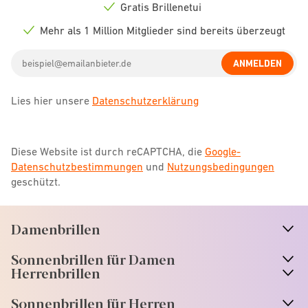
icon
Gratis Brillenetui
Check
icon
Mehr als 1 Million Mitglieder sind bereits überzeugt
Check
icon
Email
ANMELDEN
address
Lies hier unsere
Datenschutzerklärung
Diese Website ist durch reCAPTCHA, die
Google-
Datenschutzbestimmungen
und
Nutzungsbedingungen
geschützt.
Damenbrillen
n
A
r
r
o
w
i
c
o
Sonnenbrillen für Damen
n
A
r
r
o
w
i
c
o
Herrenbrillen
Sonnenbrillen für Herren