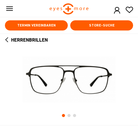
Skip
to
main
content
TERMIN VEREINBAREN
STORE-SUCHE
HERRENBRILLEN
ARROW
BACK