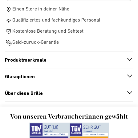
Einen Store in deiner Nähe
Qualifiziertes und fachkundiges Personal
Kostenlose Beratung und Sehtest
Geld-zurück-Garantie
Produktmerkmale
n
A
r
r
o
w
i
c
o
Glasoptionen
n
A
r
r
o
w
i
c
o
Über diese Brille
n
A
r
r
o
w
i
c
o
Von unseren Verbraucher:innen gewählt