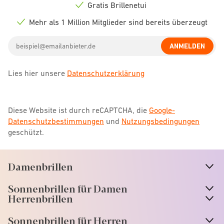
icon
Gratis Brillenetui
Check
icon
Mehr als 1 Million Mitglieder sind bereits überzeugt
Check
icon
Email
ANMELDEN
address
Lies hier unsere
Datenschutzerklärung
Diese Website ist durch reCAPTCHA, die
Google-
Datenschutzbestimmungen
und
Nutzungsbedingungen
geschützt.
Damenbrillen
n
A
r
r
o
w
i
c
o
Sonnenbrillen für Damen
n
A
r
r
o
w
i
c
o
Herrenbrillen
Sonnenbrillen für Herren