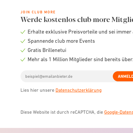
JOIN CLUB MORE
Werde kostenlos club more Mitgli
Erhalte exklusive Preisvorteile und sei immer 
Check
Spannende club more Events
icon
Check
Gratis Brillenetui
icon
Check
Mehr als 1 Million Mitglieder sind bereits übe
icon
Check
Email
icon
ANMEL
address
Lies hier unsere
Datenschutzerklärung
Diese Website ist durch reCAPTCHA, die
Google-Date