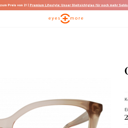
 zum Preis von 2! |
Premium Lifestyle: Unser Gleitsichtglas für noch mehr Seh
K
E