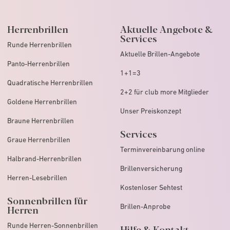
Herrenbrillen
Aktuelle Angebote &
Services
Runde Herrenbrillen
Aktuelle Brillen-Angebote
Panto-Herrenbrillen
1+1=3
Quadratische Herrenbrillen
2+2 für club more Mitglieder
Goldene Herrenbrillen
Unser Preiskonzept
Braune Herrenbrillen
Services
Graue Herrenbrillen
Terminvereinbarung online
Halbrand-Herrenbrillen
Brillenversicherung
Herren-Lesebrillen
Kostenloser Sehtest
Sonnenbrillen für
Brillen-Anprobe
Herren
Runde Herren-Sonnenbrillen
Hilfe & Kontakt