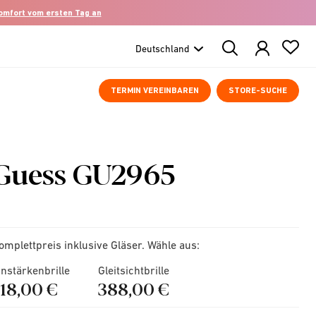
komfort vom ersten Tag an
Search
Products
TERMIN VEREINBAREN
STORE-SUCHE
Guess GU2965
omplettpreis inklusive Gläser. Wähle aus:
instärkenbrille
Gleitsichtbrille
218,00 €
388,00 €