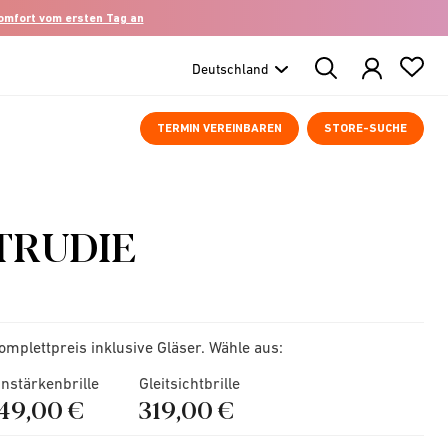
komfort vom ersten Tag an
Search
Products
TERMIN VEREINBAREN
STORE-SUCHE
TRUDIE
omplettpreis inklusive Gläser. Wähle aus:
instärkenbrille
Gleitsichtbrille
149,00 €
319,00 €