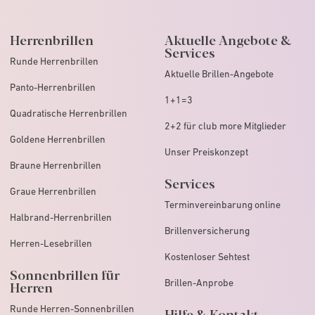
Herrenbrillen
Aktuelle Angebote &
Services
Runde Herrenbrillen
Aktuelle Brillen-Angebote
Panto-Herrenbrillen
1+1=3
Quadratische Herrenbrillen
2+2 für club more Mitglieder
Goldene Herrenbrillen
Unser Preiskonzept
Braune Herrenbrillen
Services
Graue Herrenbrillen
Terminvereinbarung online
Halbrand-Herrenbrillen
Brillenversicherung
Herren-Lesebrillen
Kostenloser Sehtest
Sonnenbrillen für
Brillen-Anprobe
Herren
Runde Herren-Sonnenbrillen
Hilfe & Kontakt