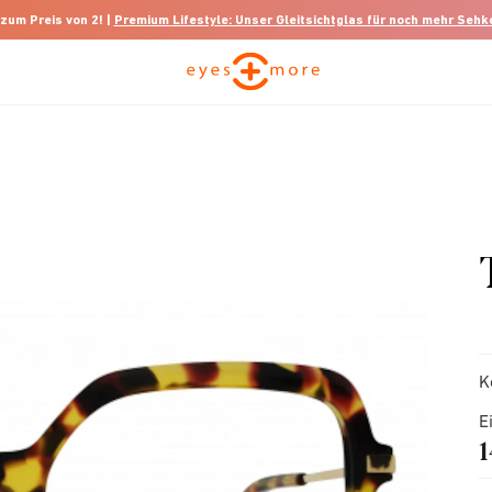
 zum Preis von 2! |
Premium Lifestyle: Unser Gleitsichtglas für noch mehr Seh
K
E