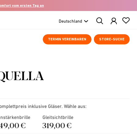
komfort vom ersten Tag an
Search
Products
TERMIN VEREINBAREN
STORE-SUCHE
QUELLA
omplettpreis inklusive Gläser. Wähle aus:
instärkenbrille
Gleitsichtbrille
149,00 €
319,00 €