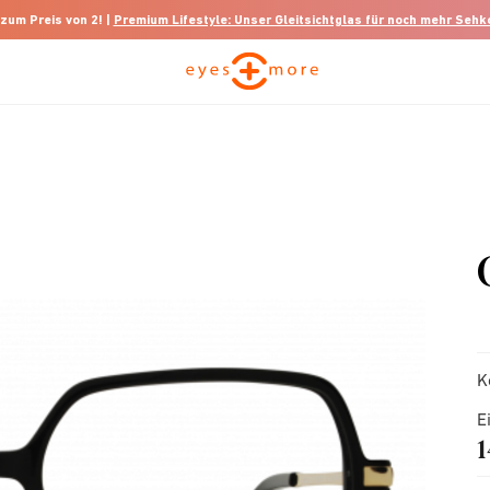
 zum Preis von 2! |
Premium Lifestyle: Unser Gleitsichtglas für noch mehr Seh
K
E