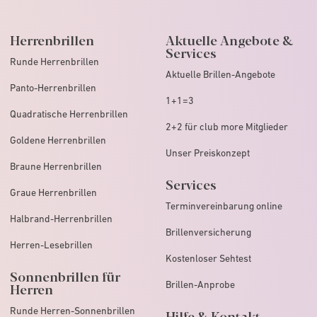
Herrenbrillen
Aktuelle Angebote &
Services
Runde Herrenbrillen
Aktuelle Brillen-Angebote
Panto-Herrenbrillen
1+1=3
Quadratische Herrenbrillen
2+2 für club more Mitglieder
Goldene Herrenbrillen
Unser Preiskonzept
Braune Herrenbrillen
Services
Graue Herrenbrillen
Terminvereinbarung online
Halbrand-Herrenbrillen
Brillenversicherung
Herren-Lesebrillen
Kostenloser Sehtest
Sonnenbrillen für
Brillen-Anprobe
Herren
Runde Herren-Sonnenbrillen
Hilfe & Kontakt