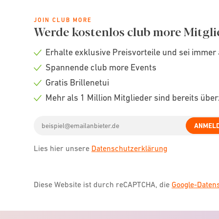
JOIN CLUB MORE
Werde kostenlos club more Mitgli
Erhalte exklusive Preisvorteile und sei immer 
Check
Spannende club more Events
icon
Check
Gratis Brillenetui
icon
Check
Mehr als 1 Million Mitglieder sind bereits übe
icon
Check
Email
icon
ANMEL
address
Lies hier unsere
Datenschutzerklärung
Diese Website ist durch reCAPTCHA, die
Google-Date