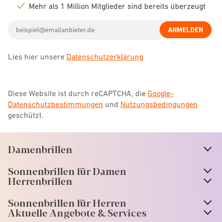
icon
Mehr als 1 Million Mitglieder sind bereits überzeugt
Check
icon
Email
ANMELDEN
address
Lies hier unsere
Datenschutzerklärung
Diese Website ist durch reCAPTCHA, die
Google-
Datenschutzbestimmungen
und
Nutzungsbedingungen
geschützt.
Damenbrillen
n
A
r
r
o
w
i
c
o
Sonnenbrillen für Damen
n
A
r
r
o
w
i
c
o
Herrenbrillen
Sonnenbrillen für Herren
Aktuelle Angebote & Services