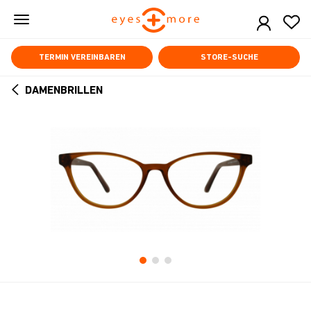
Skip
to
main
content
TERMIN VEREINBAREN
STORE-SUCHE
DAMENBRILLEN
ARROW
BACK