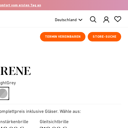
komfort vom ersten Tag an
Search
Products
TERMIN VEREINBAREN
STORE-SUCHE
IRENE
ightGrey
selected
omplettpreis inklusive Gläser. Wähle aus:
instärkenbrille
Gleitsichtbrille