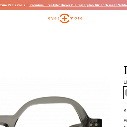
 zum Preis von 2! |
Premium Lifestyle: Unser Gleitsichtglas für noch mehr Seh
L
K
E