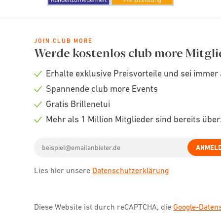
JOIN CLUB MORE
Werde kostenlos club more Mitgli
Erhalte exklusive Preisvorteile und sei immer 
Check
Spannende club more Events
icon
Check
Gratis Brillenetui
icon
Check
Mehr als 1 Million Mitglieder sind bereits übe
icon
Check
Email
icon
ANMEL
address
Lies hier unsere
Datenschutzerklärung
Diese Website ist durch reCAPTCHA, die
Google-Date