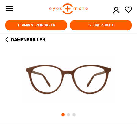
Skip
to
main
content
TERMIN VEREINBAREN
STORE-SUCHE
DAMENBRILLEN
ARROW
BACK