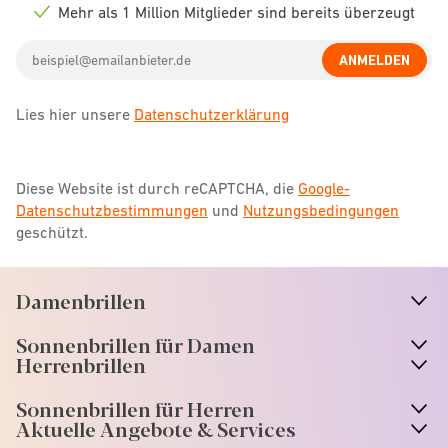
icon
Mehr als 1 Million Mitglieder sind bereits überzeugt
Check
icon
Email
ANMELDEN
address
Lies hier unsere
Datenschutzerklärung
Diese Website ist durch reCAPTCHA, die
Google-
Datenschutzbestimmungen
und
Nutzungsbedingungen
geschützt.
Damenbrillen
n
A
r
r
o
w
i
c
o
Sonnenbrillen für Damen
n
A
r
r
o
w
i
c
o
Herrenbrillen
Sonnenbrillen für Herren
Aktuelle Angebote & Services