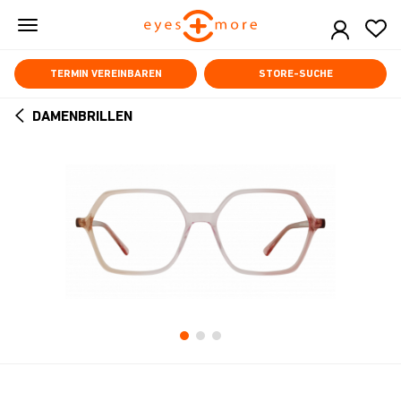
Skip
to
main
content
TERMIN VEREINBAREN
STORE-SUCHE
DAMENBRILLEN
ARROW
BACK