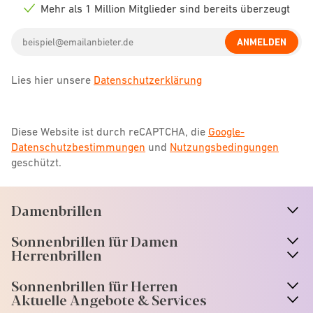
icon
Mehr als 1 Million Mitglieder sind bereits überzeugt
Check
icon
Email
ANMELDEN
address
Lies hier unsere
Datenschutzerklärung
Diese Website ist durch reCAPTCHA, die
Google-
Datenschutzbestimmungen
und
Nutzungsbedingungen
geschützt.
Damenbrillen
n
A
r
r
o
w
i
c
o
Sonnenbrillen für Damen
n
A
r
r
o
w
i
c
o
Herrenbrillen
Sonnenbrillen für Herren
Aktuelle Angebote & Services