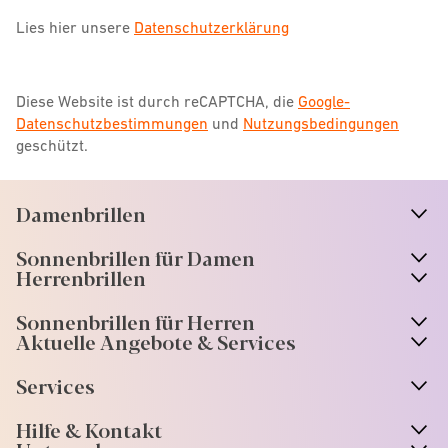
Lies hier unsere
Datenschutzerklärung
Diese Website ist durch reCAPTCHA, die
Google-
Datenschutzbestimmungen
und
Nutzungsbedingungen
geschützt.
Damenbrillen
n
A
r
r
o
w
i
c
o
Sonnenbrillen für Damen
n
A
r
r
o
w
i
c
o
Herrenbrillen
Sonnenbrillen für Herren
Aktuelle Angebote & Services
Services
Hilfe & Kontakt