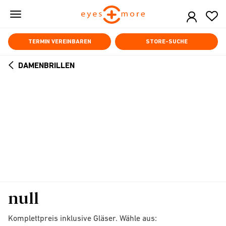
Skip
to
main
content
TERMIN VEREINBAREN
STORE-SUCHE
DAMENBRILLEN
ARROW
BACK
null
Komplettpreis inklusive Gläser. Wähle aus: