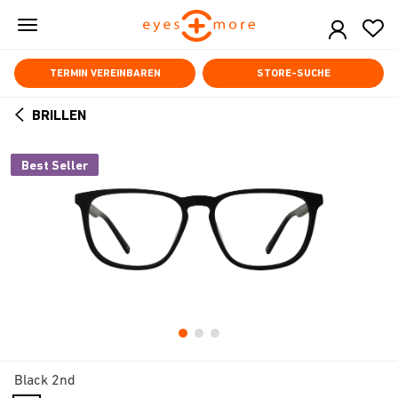
Skip
to
main
content
TERMIN VEREINBAREN
STORE-SUCHE
BRILLEN
ARROW
BACK
Best Seller
Black 2nd