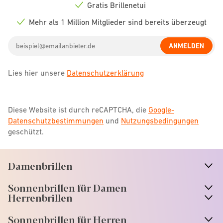
icon
Gratis Brillenetui
Check
icon
Mehr als 1 Million Mitglieder sind bereits überzeugt
Check
icon
Email
ANMELDEN
address
Lies hier unsere
Datenschutzerklärung
Diese Website ist durch reCAPTCHA, die
Google-
Datenschutzbestimmungen
und
Nutzungsbedingungen
geschützt.
Damenbrillen
n
A
r
r
o
w
i
c
o
Sonnenbrillen für Damen
n
A
r
r
o
w
i
c
o
Herrenbrillen
Sonnenbrillen für Herren