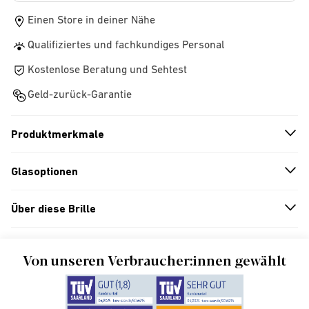
Einen Store in deiner Nähe
Qualifiziertes und fachkundiges Personal
Kostenlose Beratung und Sehtest
Geld-zurück-Garantie
Produktmerkmale
n
A
r
r
o
w
i
c
o
Glasoptionen
n
A
r
r
o
w
i
c
o
Über diese Brille
n
A
r
r
o
w
i
c
o
Von unseren Verbraucher:innen gewählt