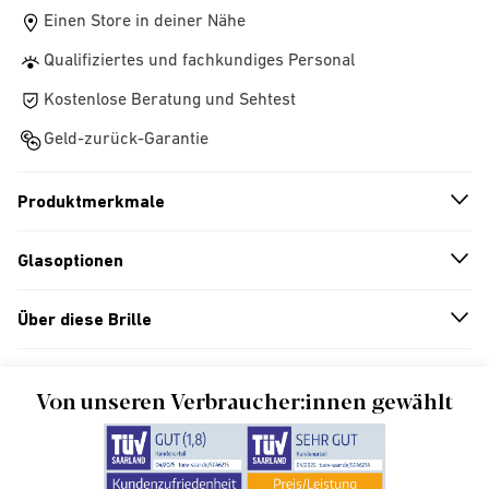
Einen Store in deiner Nähe
Qualifiziertes und fachkundiges Personal
Kostenlose Beratung und Sehtest
Geld-zurück-Garantie
Produktmerkmale
n
A
r
r
o
w
i
c
o
Glasoptionen
n
A
r
r
o
w
i
c
o
Über diese Brille
n
A
r
r
o
w
i
c
o
Von unseren Verbraucher:innen gewählt