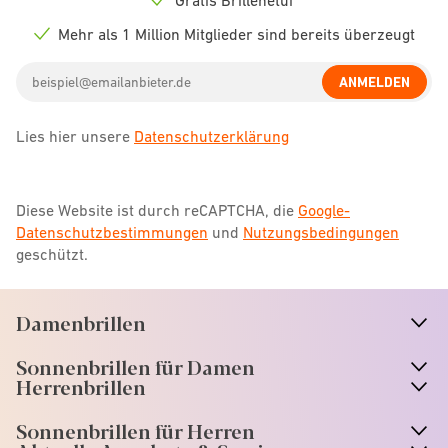
Check
icon
Mehr als 1 Million Mitglieder sind bereits überzeugt
Check
icon
Email
ANMELDEN
address
Lies hier unsere
Datenschutzerklärung
Diese Website ist durch reCAPTCHA, die
Google-
Datenschutzbestimmungen
und
Nutzungsbedingungen
geschützt.
Damenbrillen
n
A
r
r
o
w
i
c
o
Sonnenbrillen für Damen
n
A
r
r
o
w
i
c
o
Herrenbrillen
Sonnenbrillen für Herren