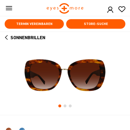
Skip
to
main
content
TERMIN VEREINBAREN
STORE-SUCHE
SONNENBRILLEN
ARROW
BACK