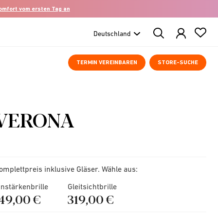
komfort vom ersten Tag an
Search
Products
TERMIN VEREINBAREN
STORE-SUCHE
VERONA
omplettpreis inklusive Gläser. Wähle aus:
instärkenbrille
Gleitsichtbrille
149,00 €
319,00 €