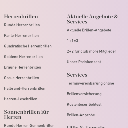
Herrenbrillen
Aktuelle Angebote &
Services
Runde Herrenbrillen
Aktuelle Brillen-Angebote
Panto-Herrenbrillen
1+1=3
Quadratische Herrenbrillen
2+2 für club more Mitglieder
Goldene Herrenbrillen
Unser Preiskonzept
Braune Herrenbrillen
Services
Graue Herrenbrillen
Terminvereinbarung online
Halbrand-Herrenbrillen
Brillenversicherung
Herren-Lesebrillen
Kostenloser Sehtest
Sonnenbrillen für
Brillen-Anprobe
Herren
Runde Herren-Sonnenbrillen
Hilfe & Kontakt