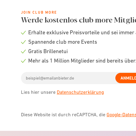
JOIN CLUB MORE
Werde kostenlos club more Mitgli
Erhalte exklusive Preisvorteile und sei immer 
Check
Spannende club more Events
icon
Check
Gratis Brillenetui
icon
Check
Mehr als 1 Million Mitglieder sind bereits übe
icon
Check
Email
icon
ANMEL
address
Lies hier unsere
Datenschutzerklärung
Diese Website ist durch reCAPTCHA, die
Google-Date