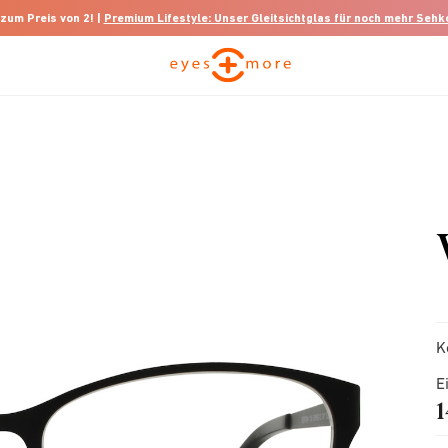
 zum Preis von 2! |
Premium Lifestyle: Unser Gleitsichtglas für noch mehr Seh
K
E