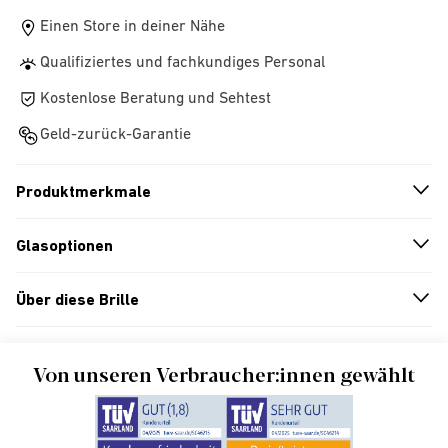
Einen Store in deiner Nähe
Qualifiziertes und fachkundiges Personal
Kostenlose Beratung und Sehtest
Geld-zurück-Garantie
Produktmerkmale
n
A
r
r
o
w
i
c
o
Glasoptionen
n
A
r
r
o
w
i
c
o
Über diese Brille
n
A
r
r
o
w
i
c
o
Von unseren Verbraucher:innen gewählt