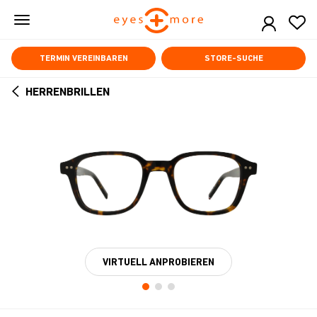
Skip
to
main
content
TERMIN VEREINBAREN
STORE-SUCHE
HERRENBRILLEN
ARROW
BACK
VIRTUELL ANPROBIEREN