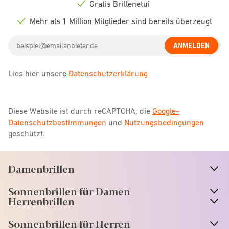
icon
Gratis Brillenetui
Check
icon
Mehr als 1 Million Mitglieder sind bereits überzeugt
Check
icon
Email
ANMELDEN
address
Lies hier unsere
Datenschutzerklärung
Diese Website ist durch reCAPTCHA, die
Google-
Datenschutzbestimmungen
und
Nutzungsbedingungen
geschützt.
Damenbrillen
n
A
r
r
o
w
i
c
o
Sonnenbrillen für Damen
n
A
r
r
o
w
i
c
o
Herrenbrillen
Sonnenbrillen für Herren