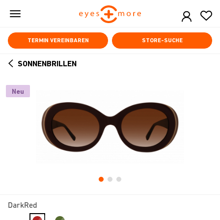
Skip
to
main
content
TERMIN VEREINBAREN
STORE-SUCHE
SONNENBRILLEN
ARROW
BACK
Neu
DarkRed