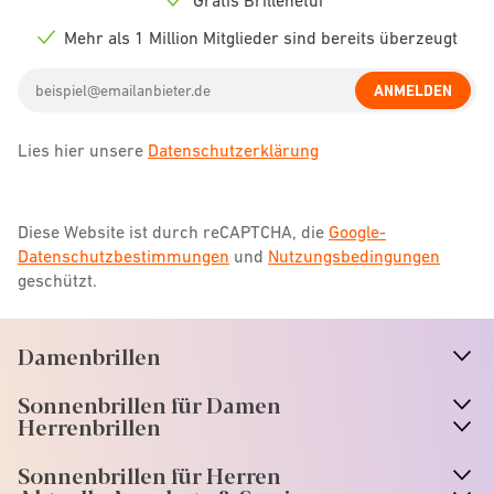
Check
icon
Mehr als 1 Million Mitglieder sind bereits überzeugt
Check
icon
Email
ANMELDEN
address
Lies hier unsere
Datenschutzerklärung
Diese Website ist durch reCAPTCHA, die
Google-
Datenschutzbestimmungen
und
Nutzungsbedingungen
geschützt.
Damenbrillen
n
A
r
r
o
w
i
c
o
Sonnenbrillen für Damen
n
A
r
r
o
w
i
c
o
Herrenbrillen
Sonnenbrillen für Herren