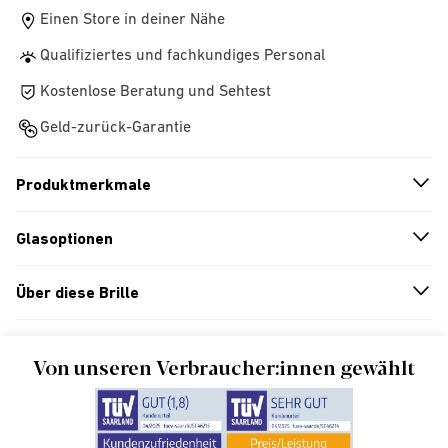
Einen Store in deiner Nähe
Qualifiziertes und fachkundiges Personal
Kostenlose Beratung und Sehtest
Geld-zurück-Garantie
Produktmerkmale
n
A
r
r
o
w
i
c
o
Glasoptionen
n
A
r
r
o
w
i
c
o
Über diese Brille
n
A
r
r
o
w
i
c
o
Von unseren Verbraucher:innen gewählt